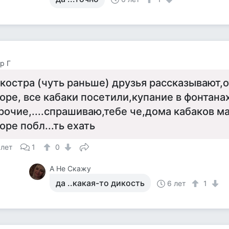
р Г
 костра (чуть раньше) друзья рассказывают,
оре, все кабаки посетили,купание в фонтанах
рочие,....спрашиваю,тебе че,дома кабаков м
оре побл...ть ехать
 лет
1
0
А Не Скажу
да ..какая-то дикость
6 лет
1