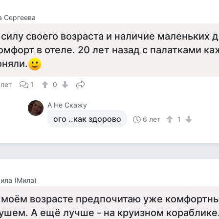
а Сергеева
 силу своего возраста и наличие маленьких 
омфорт в отеле. 20 лет назад с палатками 
оняли.
 лет
1
0
А Не Скажу
ого ..как здорово
6 лет
1
ила (Мила)
 моём возрасте предпочитаю уже комфортны
ушем. А ещё лучше - на круизном кораблике