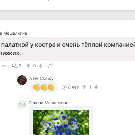
на Мешалкина
 палаткой у костра и очень тёплой компание
лизких.
 лет
3
0
А Не Скажу
6 лет
1
Галина Мешалкина
ГМ