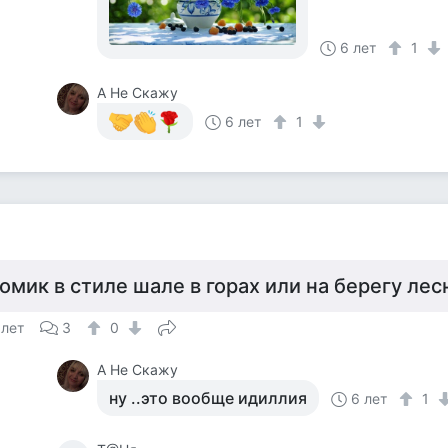
6 лет
1
А Не Скажу
6 лет
1
омик в стиле шале в горах или на берегу лес
 лет
3
0
А Не Скажу
ну ..это вообще идиллия
6 лет
1