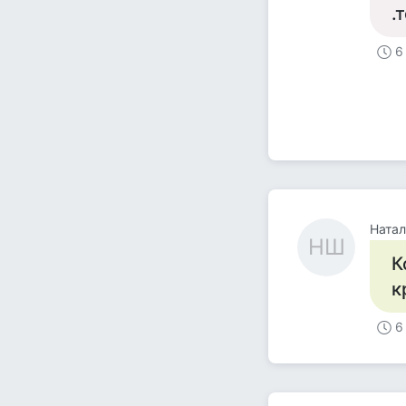
.т
6
Натал
НШ
К
к
6