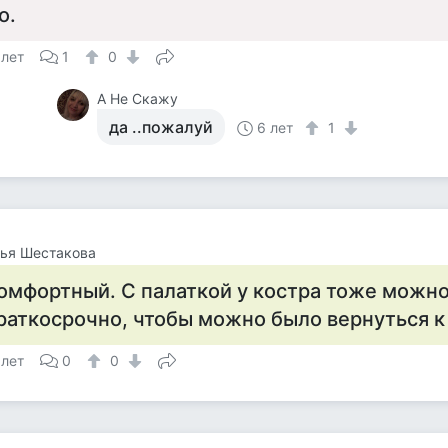
о.
 лет
1
0
А Не Скажу
да ..пожалуй
6 лет
1
ья Шестакова
омфортный. С палаткой у костра тоже можно
раткосрочно, чтобы можно было вернуться к
 лет
0
0