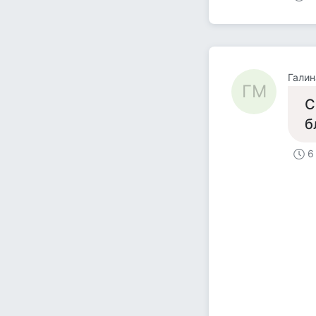
Гали
ГМ
С
б
6