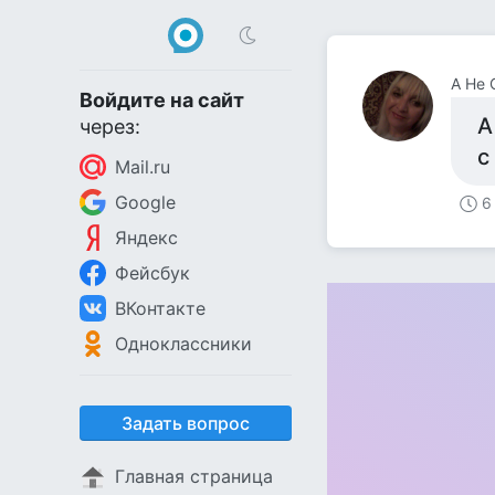
А Не
Войдите на сайт
А
через:
с
Mail.ru
Google
6
Яндекс
Фейсбук
ВКонтакте
Одноклассники
Задать вопрос
Главная страница