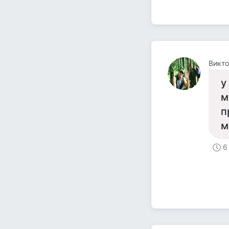
Викто
у
м
п
м
6