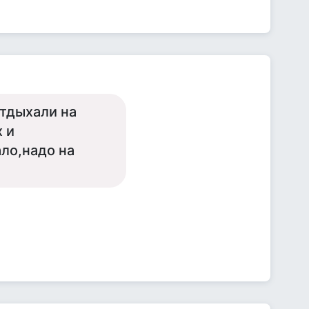
отдыхали на
 и
ало,надо на