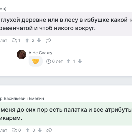
ма)
 глухой деревне или в лесу в избушке какой
ревенчатой и чтоб никого вокруг.
 лет
1
2
А Не Скажу
6 лет
1
р Васильевич Емелин
 меня до сих пор есть палатка и все атрибут
икарем.
 лет
0
0