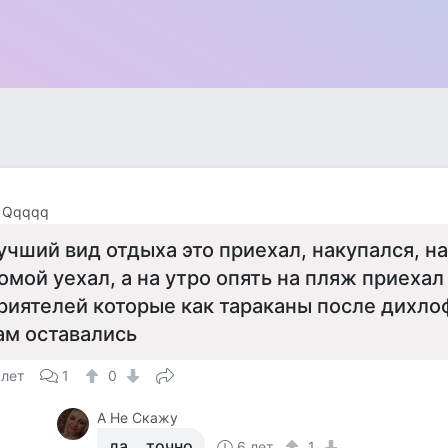
 Qqqqq
учший вид отдыха это приехал, накупался, на
омой уехал, а на утро опять на пляж приехал
риятелей которые как тараканы после дихлоф
ам оставались
 лет
1
0
А Не Скажу
да ...точно
6 лет
1