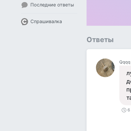
Последние ответы
Спрашивалка
Ответы
Qqqq
л
д
п
т
6