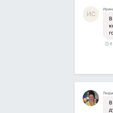
Ирин
ИС
В
к
г
6
Людм
В
д