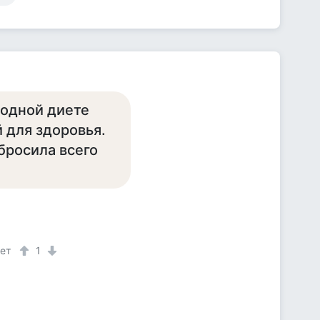
водной диете
й для здоровья.
сбросила всего
лет
1