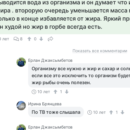
ыводится вода из организма и он думает что 
ира . второрую очередь уменьшается масса
олько в конце избавляется от жира. Яркий п
н худой но жир в горбе всегда есть.
0 лет
8
0
Показать все комментарии
Ерлан Джаксымбетов
Организму все нужно и жир и сахар и соль
если все это исключить то организм буде
жир рыбы очень полезен.
10 лет
1
Ирина Брянцева
По ТВ тоже слышала
10 лет
1
Ерлан Джаксымбетов