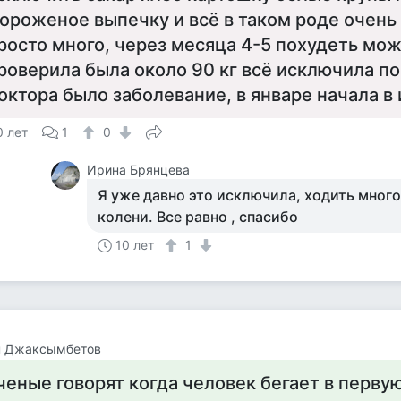
ороженое выпечку и всё в таком роде очень
росто много, через месяца 4-5 похудеть мож
роверила была около 90 кг всё исключила п
октора было заболевание, в январе начала в
0 лет
1
0
Ирина Брянцева
Я уже давно это исключила, ходить много 
колени. Все равно , спасибо
10 лет
1
н Джаксымбетов
ченые говорят когда человек бегает в перву