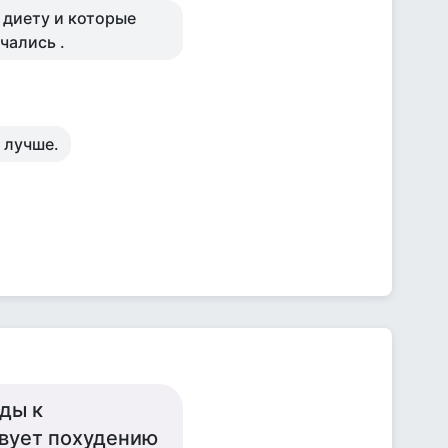
 диету и которые
чались .
 лучше.
ды к
твует похудению