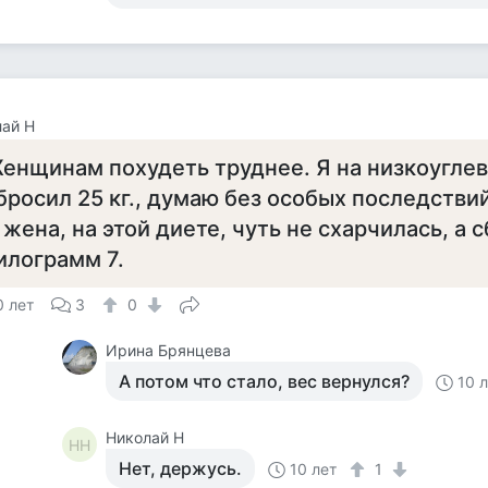
ай Н
енщинам похудеть труднее. Я на низкоугле
бросил 25 кг., думаю без особых последстви
 жена, на этой диете, чуть не схарчилась, а 
илограмм 7.
0 лет
3
0
Ирина Брянцева
А потом что стало, вес вернулся?
10 
Николай Н
НН
Нет, держусь.
10 лет
1