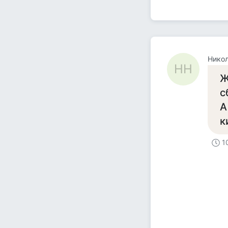
Никол
НН
Ж
с
А
к
1