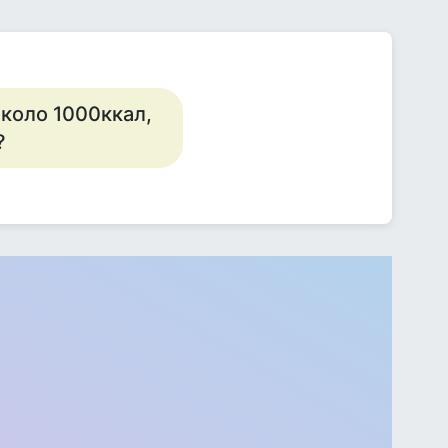
около 1000ккал,
?