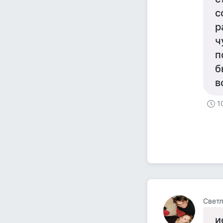
с
р
ч
п
б
в
1
Светл
и