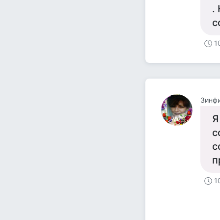
.
с
1
Зинф
Я
с
с
п
1