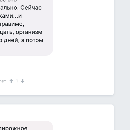
еально. Сейчас
ками...и
правимо,
дать, организм
 дней, а потом
лет
1
 пирожное