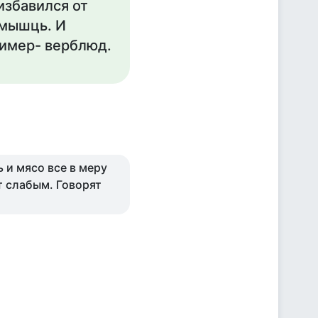
избавился от
 мышць. И
ример- верблюд.
 и мясо все в меру
т слабым. Говорят