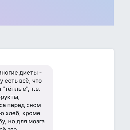
многие диеты -
 есть всё, что
"тёплые", т.е.
фрукты,
аса перед сном
ю хлеб, кроме
у, но для мозга
сё это