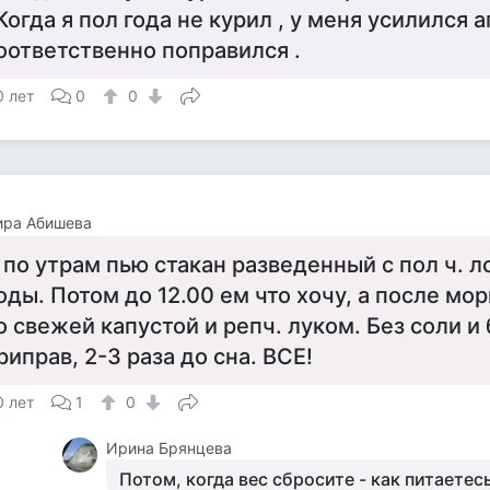
 Когда я пол года не курил , у меня усилился а
оответственно поправился .
0 лет
0
0
ира Абишева
 по утрам пью стакан разведенный с пол ч. 
оды. Потом до 12.00 ем что хочу, а после мо
о свежей капустой и репч. луком. Без соли и 
риправ, 2-3 раза до сна. ВСЕ!
0 лет
1
0
Ирина Брянцева
Потом, когда вес сбросите - как питаетес