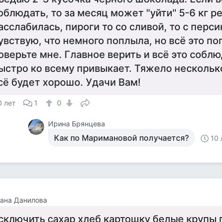
облюдать, то за месяц может "уйти" 5-6 кг р
асслабилась, пироги то со сливой, то с перси
увствую, что немного поплыла, но всё это по
оверьте мне. Главное верить и всё это соблю
ыстро ко всему привыкает. Тяжело несколько
сё будет хорошо. Удачи Вам!
0 лет
1
0
Ирина Брянцева
Как по Маримановой получается?
10 
ана Данилова
сключить сахар хлеб картошку белые крупы