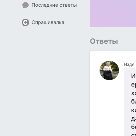
Последние ответы
Спрашивалка
Ответы
Надя 
И
е
х
б
к
д
б
с