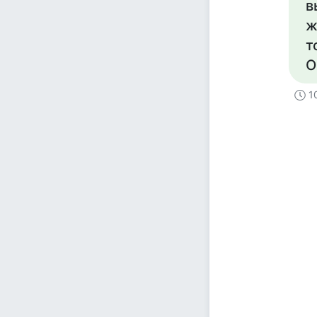
в
ж
т
О
1