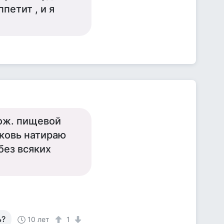
ппетит , и я
лож. пищевой
рковь натираю
без всяких
ь?
10 лет
1