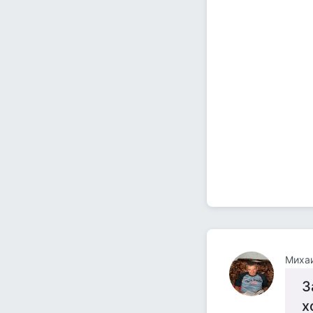
Миха
З
х