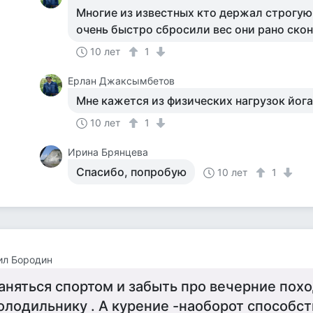
Многие из известных кто держал строгую
очень быстро сбросили вес они рано скон
10 лет
1
Ерлан Джаксымбетов
Мне кажется из физических нагрузок йога
10 лет
1
Ирина Брянцева
Спасибо, попробую
10 лет
1
ил Бородин
аняться спортом и забыть про вечерние похо
олодильнику . А курение -наоборот способс