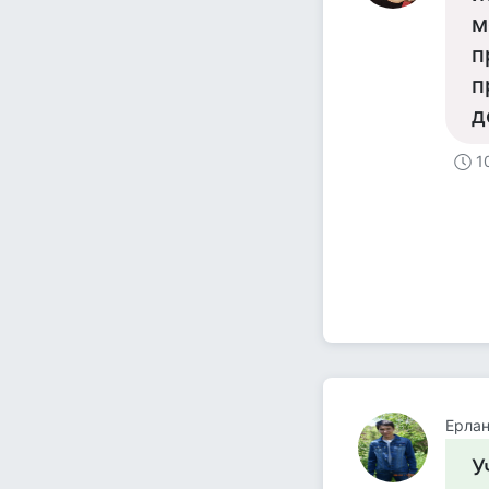
м
п
п
д
1
Ерла
У