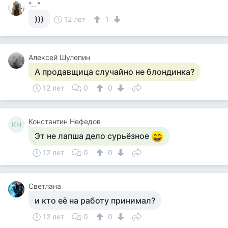
^…^
)))
12 лет
1
Алексей Шулепин
А продавщица случайно не блондинка?
12 лет
0
0
Константин Нефедов
КН
Эт не лапша дело сурьёзное
12 лет
0
0
Светлана
и кто её на работу принимал?
12 лет
0
0