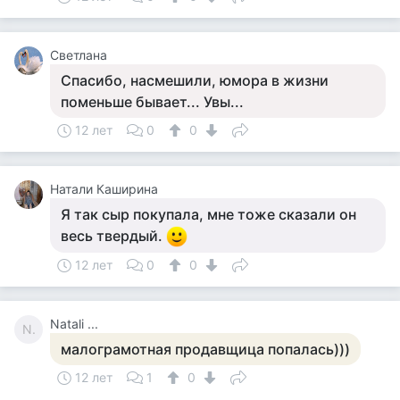
Светлана
Спасибо, насмешили, юмора в жизни
поменьше бывает... Увы...
12 лет
0
0
Натали Каширина
Я так сыр покупала, мне тоже сказали он
весь твердый.
12 лет
0
0
Natali ...
N.
малограмотная продавщица попалась)))
12 лет
1
0