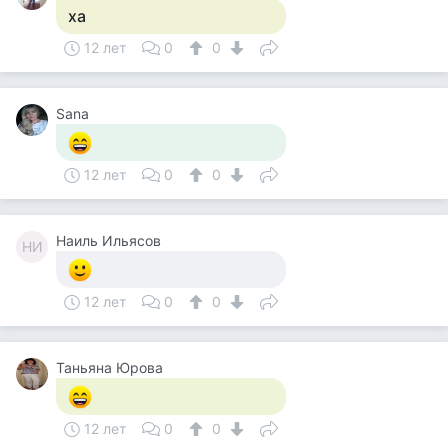
ха
12 лет
0
0
Sana
12 лет
0
0
Наиль Ильясов
НИ
12 лет
0
0
Таньяна Юрова
12 лет
0
0