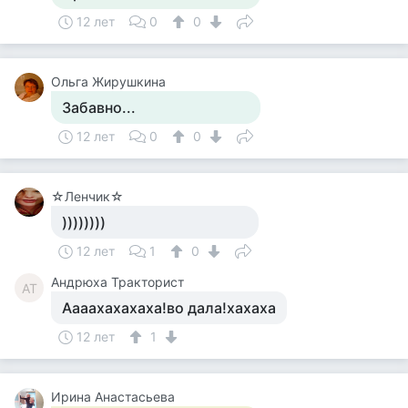
12 лет
0
0
Ольга Жирушкина
Забавно...
12 лет
0
0
☆Ленчик☆
))))))))
12 лет
1
0
Андрюха Тракторист
АТ
Аааахахахаха!во дала!хахаха
12 лет
1
Ирина Анастасьева