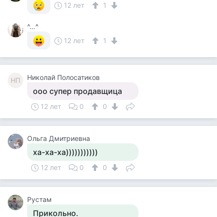
12 лет
1
^…^
12 лет
1
Николай Полосатиков
НП
ооо супер продавщица
12 лет
0
0
Ольга Дмитриевна
ха-ха-ха)))))))))))
12 лет
0
0
Рустам
Прикольно.