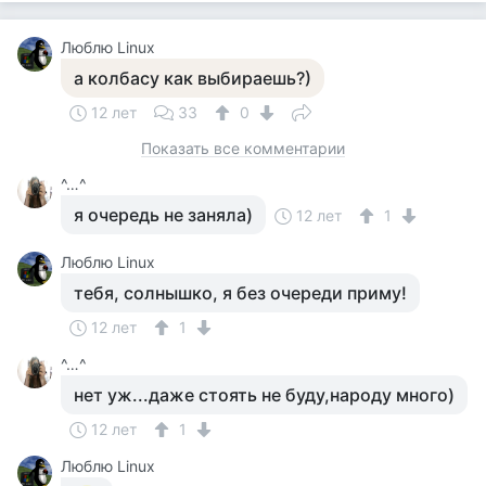
Люблю Linux
а колбасу как выбираешь?)
12 лет
33
0
Показать все комментарии
^…^
я очередь не заняла)
12 лет
1
Люблю Linux
тебя, солнышко, я без очереди приму!
12 лет
1
^…^
нет уж...даже стоять не буду,народу много)
12 лет
1
Люблю Linux